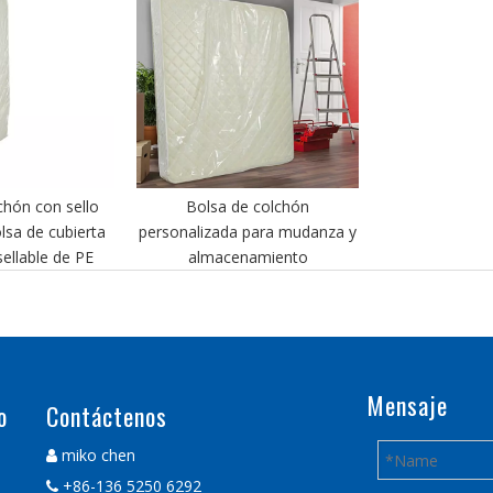
chón con sello
Bolsa de colchón
sa de cubierta
personalizada para mudanza y
ellable de PE
almacenamiento
Mensaje
o
Contáctenos
miko chen

+86-136 5250 6292
