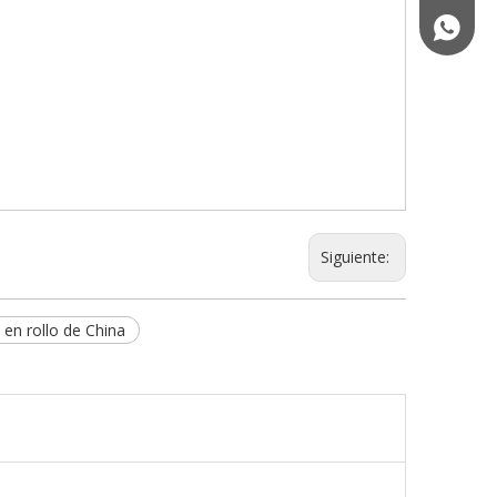
+ 86-13
Siguiente:
 en rollo de China