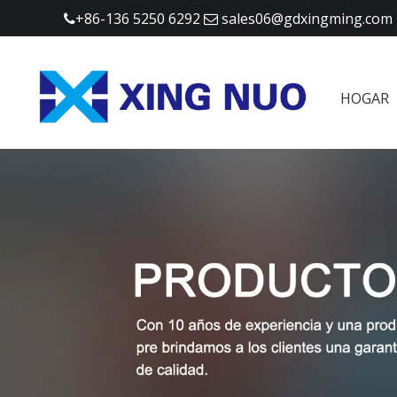
+86-136 5250 6292
sales06@gdxingming.com


HOGAR