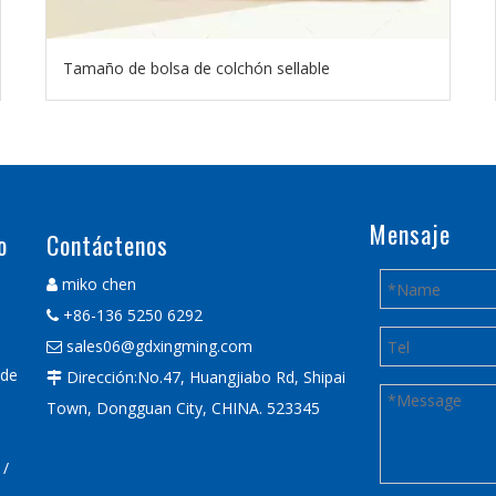
Tamaño de bolsa de colchón sellable
Mensaje
o
Contáctenos
miko chen

+86-136 5250 6292

sales06@gdxingming.com

 de
Dirección:No.47, Huangjiabo Rd, Shipai

Town, Dongguan City, CHINA. 523345
 /