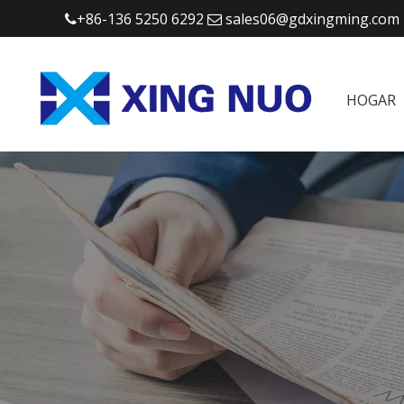
+86-136 5250 6292
sales06@gdxingming.com


HOGAR