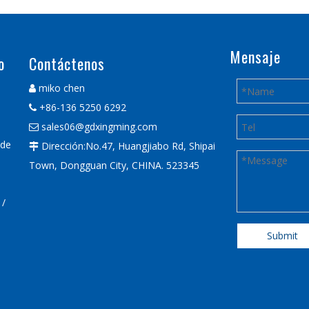
Mensaje
o
Contáctenos
miko chen

+86-136 5250 6292

sales06@gdxingming.com

 de
Dirección:No.47, Huangjiabo Rd, Shipai

Town, Dongguan City, CHINA. 523345
 /
Submit