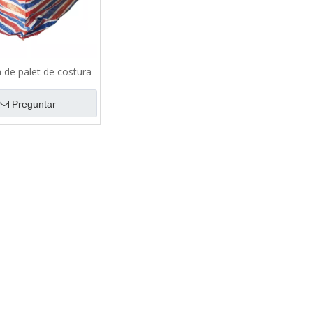
 de palet de costura
Preguntar
iéster con
Cubierta de muebles de
Cubierta de palet de 
stica
banda elástica de plástico PE