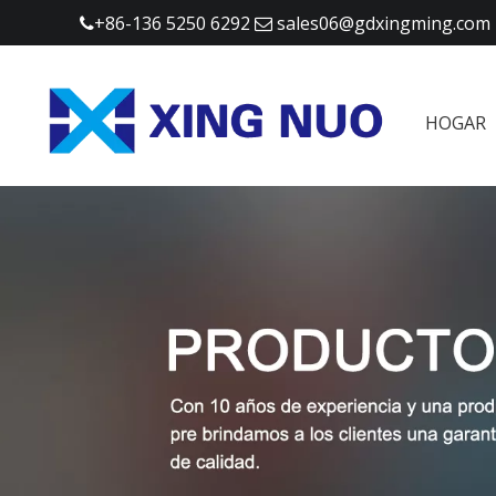
+86-136 5250 6292
sales06@gdxingming.com


HOGAR