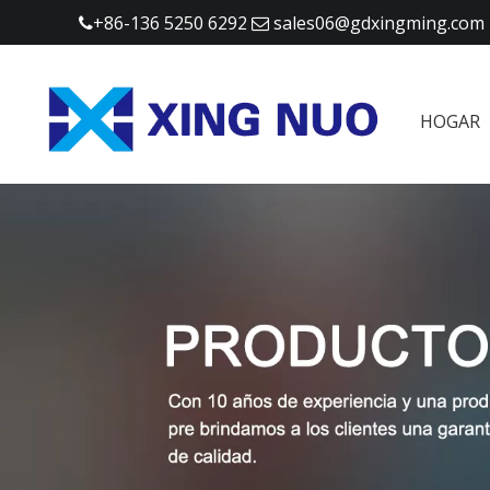
+86-136 5250 6292
sales06@gdxingming.com


HOGAR