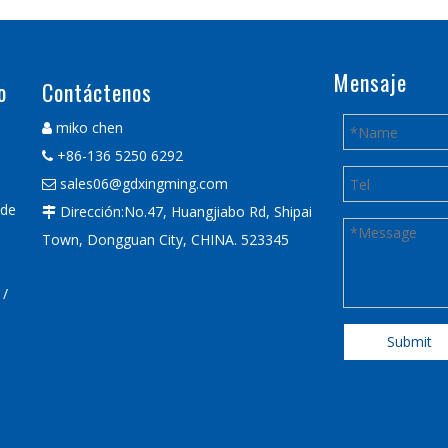
Mensaje
o
Contáctenos
miko chen

+86-136 5250 6292

sales06@gdxingming.com

 de
Dirección:No.47, Huangjiabo Rd, Shipai

Town, Dongguan City, CHINA. 523345
 /
Submit