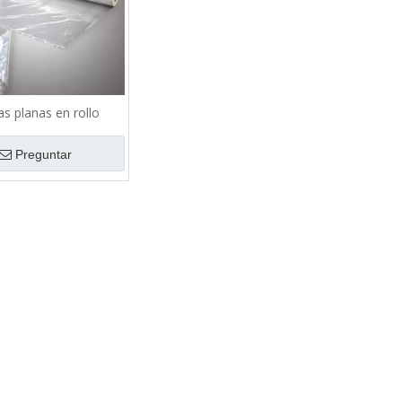
s planas en rollo
Preguntar
iéster con
Cubierta de muebles de
Cubierta de palet de 
stica
banda elástica de plástico PE